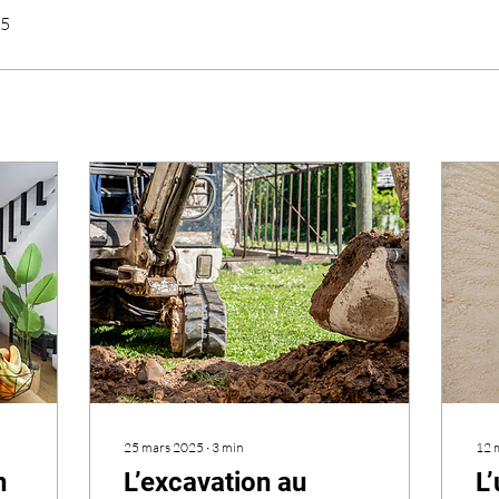
25
25 mars 2025
∙
3
min
12 
n
L’excavation au
L’