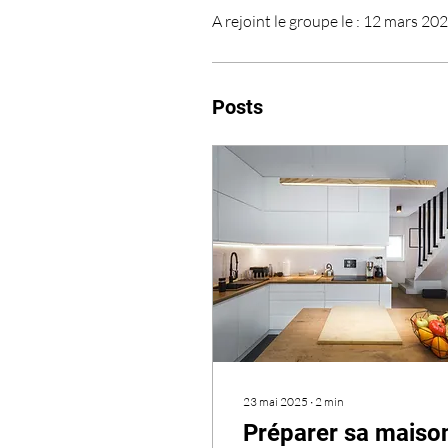
A rejoint le groupe le : 12 mars 20
Posts
23 mai 2025
∙
2
min
Préparer sa maiso