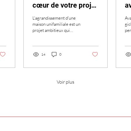
cœur de votre projet
a
d’agrandissement
i
L'agrandissement d'une
Ava
l
maison unifamiliale est un
gic
projet ambitieux qui
per
co
nécessite une planification
L'u
rigoureuse, notamment en
d
rés
ce qui...
éle
14
0
Voir plus