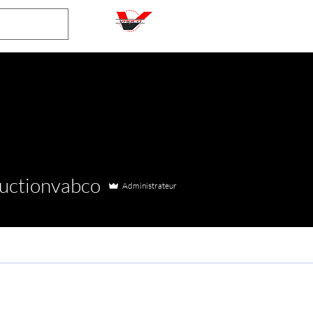
ructionvabco
Administrateur