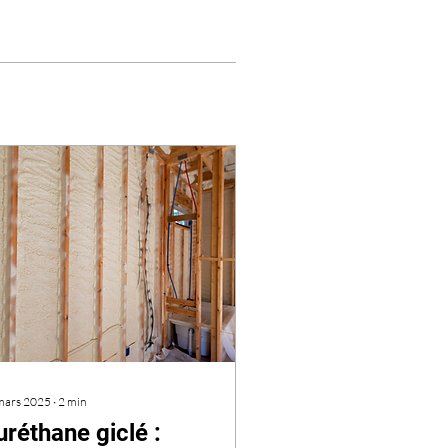
mars 2025
∙
2
min
uréthane giclé :