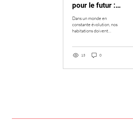
pour le futur :
intégrer
Dans un monde en
discrètement les
constante évolution, nos
habitations doivent
technologies dans
s'adapter aux nouvelles
une rénovation
technologies pour offrir
confort, sécurité et
traditionnelle
efficacité énergétique.
13
0